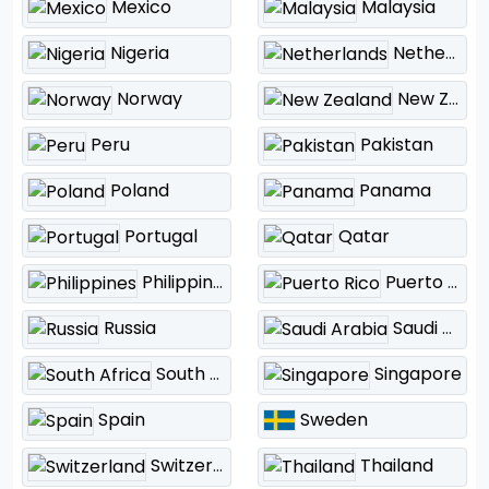
Mexico
Malaysia
Nigeria
Netherlands
Norway
New Zealand
Peru
Pakistan
Poland
Panama
Portugal
Qatar
Philippines
Puerto Rico
Russia
Saudi Arabia
South Africa
Singapore
Sweden
Spain
Switzerland
Thailand