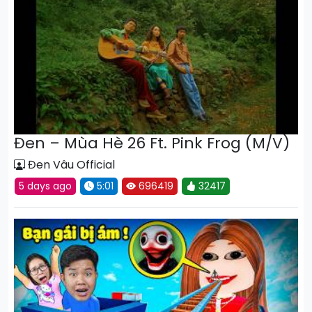
Đen – Mùa Hè 26 Ft. Pink Frog (M/V)
Đen Vâu Official
5 days ago
5:01
696419
32417