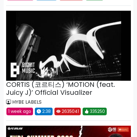
CORTIS (코르티스) ‘MOTION (feat.
Juicy J)’ Official Visualizer
HYBE LABELS
1 week ago
2:38
2635041
335250