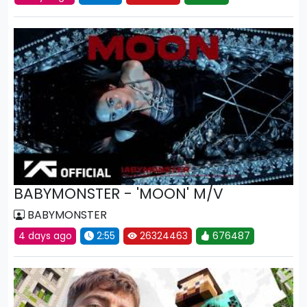
BABYMONSTER - 'MOON' M/V
BABYMONSTER
4 days ago
2:55
26324463
676487