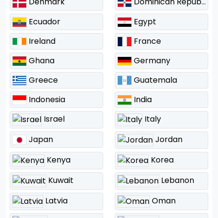
Denmark
Dominican Republic
Ecuador
Egypt
Ireland
France
Ghana
Germany
Greece
Guatemala
Indonesia
India
Israel
Italy
Japan
Jordan
Kenya
Korea
Kuwait
Lebanon
Latvia
Oman