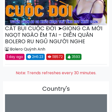
CÁT BỤI CUỘC ĐỜI ➤GIỌNG CA MỚI
NGỌT NGÀO ÊM TAI - DIỄN QUÂN
BOLERO RU NGỦ NGƯỜI NGHE
Bolero Quỳnh Anh
1 day ago
2H6:23
118572
3593
Note: Trends refreshes every 30 minutes.
Country's