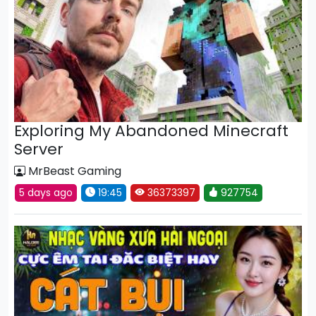
Exploring My Abandoned Minecraft
Server
MrBeast Gaming
5 days ago
19:45
36373397
927754