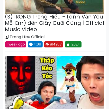
(S)TRONG Trọng Hiếu - (anh Vẫn Yêu
Mỗi Em) đến Giây Cuối Cùng | Official
Music Video
Trong Hieu Official
1 week ago
4:09
814957
12624