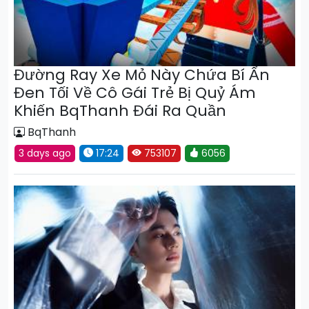
Đường Ray Xe Mỏ Này Chứa Bí Ẩn
Đen Tối Về Cô Gái Trẻ Bị Quỷ Ám
Khiến BqThanh Đái Ra Quần
BqThanh
3 days ago
17:24
753107
6056