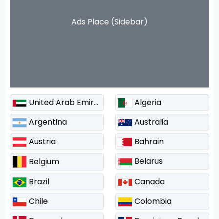
Ads Place (Sidebar)
United Arab Emirates
Algeria
Argentina
Australia
Austria
Bahrain
Belarus
Belgium
Brazil
Canada
Chile
Colombia