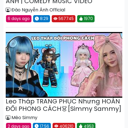
ÁNH | COMEDY MUSIC VIDEO
Đào Nguyễn Ánh Official
6 days ago
8:29
567745
1970
Leo Tháp TRANG PHỤC Nhưng HOÁN
ĐỔI PHONG CÁCH👗[Simmy Sammy]
Mèo Simmy
2 days ago
17:56
406210
4953