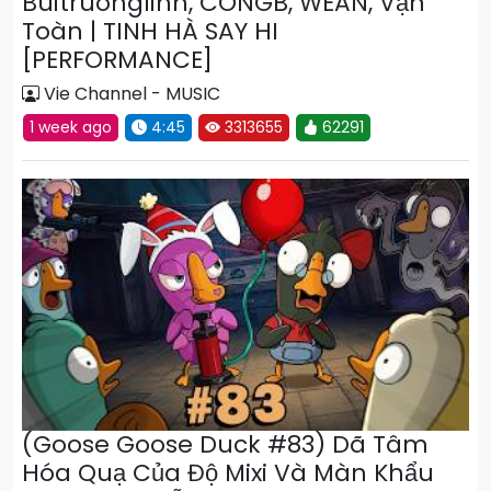
Buitruonglinh, CONGB, WEAN, Vận
Toàn | TINH HÀ SAY HI
[PERFORMANCE]
Vie Channel - MUSIC
1 week ago
4:45
3313655
62291
(Goose Goose Duck #83) Dã Tâm
Hóa Quạ Của Độ Mixi Và Màn Khẩu