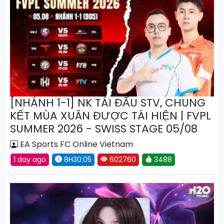
[NHÁNH 1-1] NK TÁI ĐẤU STV, CHUNG
KẾT MÙA XUÂN ĐƯỢC TÁI HIỆN | FVPL
SUMMER 2026 - SWISS STAGE 05/08
EA Sports FC Online Vietnam
1 day ago
8H30:05
602760
3488