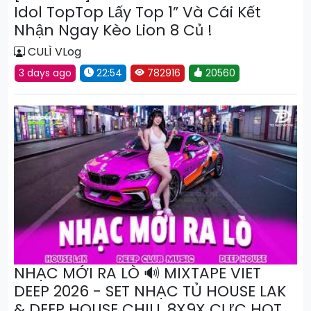
Idol TopTop Lấy Top 1” Và Cái Kết
Nhận Ngay Kèo Lion 8 Củ !
CULÌ VLog
3 days ago
22:54
782916
20560
NHẠC MỚI RA LÒ 🔊 MIXTAPE VIET
DEEP 2026 - SET NHẠC TỦ HOUSE LAK
& DEEP HOUSE CHILL 8X9X CỰC HOT