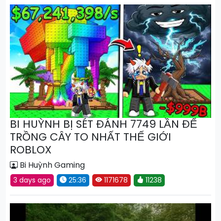
BI HUỲNH BỊ SÉT ĐÁNH 7749 LẦN ĐỂ
TRỒNG CÂY TO NHẤT THẾ GIỚI
ROBLOX
Bi Huỳnh Gaming
3 days ago
25:36
1171678
11238