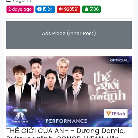
2 days ago
15:24
920591
5106
Ads Place (Inner Post)
THẾ GIỚI CỦA ANH - Dương Domic,