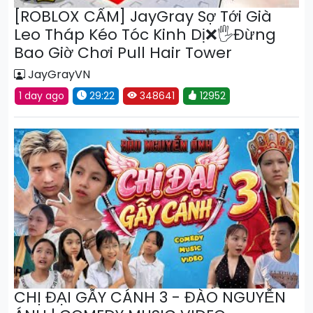
[ROBLOX CẤM] JayGray Sợ Tới Già
Leo Tháp Kéo Tóc Kinh Dị❌🖐️Đừng
Bao Giờ Chơi Pull Hair Tower
JayGrayVN
1 day ago
29:22
348641
12952
CHỊ ĐẠI GẪY CÁNH 3 - ĐÀO NGUYỄN