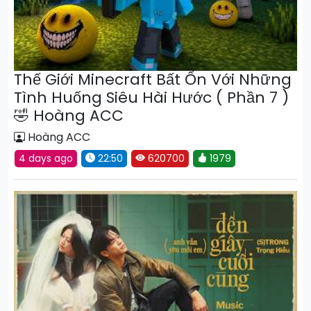
Thế Giới Minecraft Bất Ổn Với Những
Tình Huống Siêu Hài Hước ( Phần 7 )
🤣 Hoàng ACC
Hoàng ACC
4 days ago
22:50
620700
1979