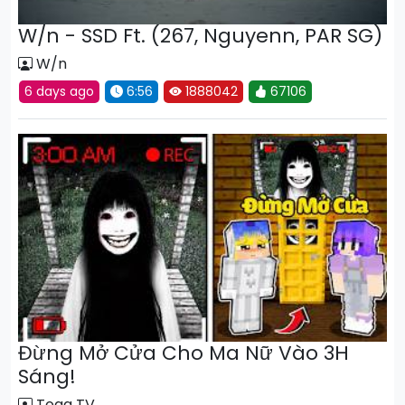
W/n - SSD Ft. (267, Nguyenn, PAR SG)
W/n
6 days ago
6:56
1888042
67106
Đừng Mở Cửa Cho Ma Nữ Vào 3H
Sáng!
Toga TV