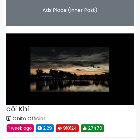
Ads Place (Inner Post)
đôi Khi
Obito Official
1 week ago
2:29
910124
27470