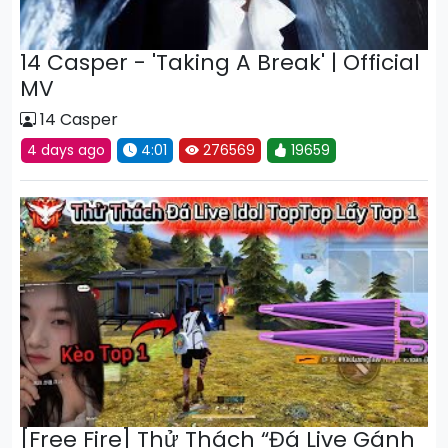
14 Casper - 'Taking A Break' | Official
MV
14 Casper
4 days ago
4:01
276569
19659
[Free Fire] Thử Thách “Đá Live Gánh