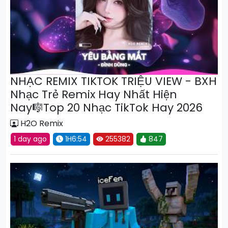
NHẠC REMIX TIKTOK TRIỆU VIEW - BXH
Nhạc Trẻ Remix Hay Nhất Hiện
Nay🎼Top 20 Nhạc TikTok Hay 2026
H2O Remix
1 day ago
1H6:54
255382
847