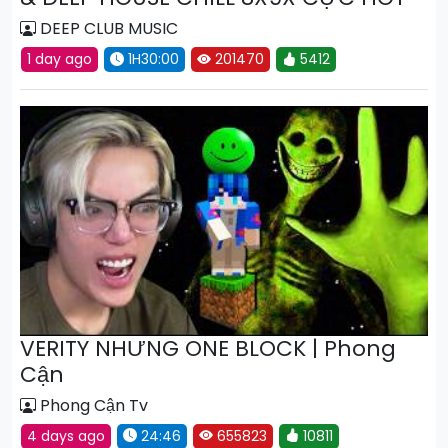
DEEP CLUB MUSIC
1 day ago
1H30:00
201470
5412
VERITY NHƯNG ONE BLOCK | Phong
Cận
Phong Cận Tv
4 days ago
24:46
655823
10811