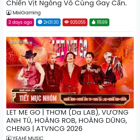
Chiến Vịt Ngỗng Vô Cùng Gay Cấn.
MixiGaming
3 days ago
2H31:30
925055
11599
LET ME GO | THƠM (Da LAB), VƯƠNG
ANH TÚ, HOÀNG ROB, HOÀNG DŨNG,
CHENG | ATVNCG 2026
YEAH1 MUSIC