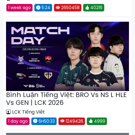
1 week ago
5:24
2650458
40216
Bình Luận Tiếng Việt: BRO Vs NS L HLE
Vs GEN | LCK 2026
LCK Tiếng Việt
1 day ago
6H50:33
1249426
4999